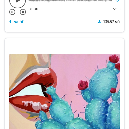
00
:
00
59:13
135.57 мб