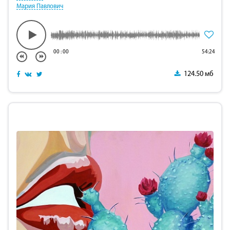
Мария Павлович
00
:
00
54:24
124.50 мб