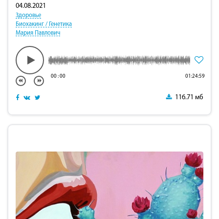
04.08.2021
Здоровье
Биохакинг / Генетика
Мария Павлович
00
:
00
01:24:59
116.71 мб