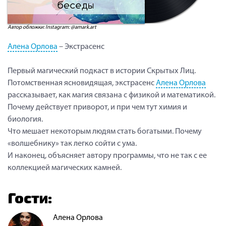
Автор обложки: Instagram: @amark.art
Алена Орлова
– Экстрасенс
Первый магический подкаст в истории Скрытых Лиц.
Потомственная ясновидящая, экстрасенс
Алена Орлова
рассказывает, как магия связана с физикой и математикой.
Почему действует приворот, и при чем тут химия и
биология.
Что мешает некоторым людям стать богатыми. Почему
«волшебнику» так легко сойти с ума.
И наконец, объясняет автору программы, что не так с ее
коллекцией магических камней.
Гости:
Алена Орлова