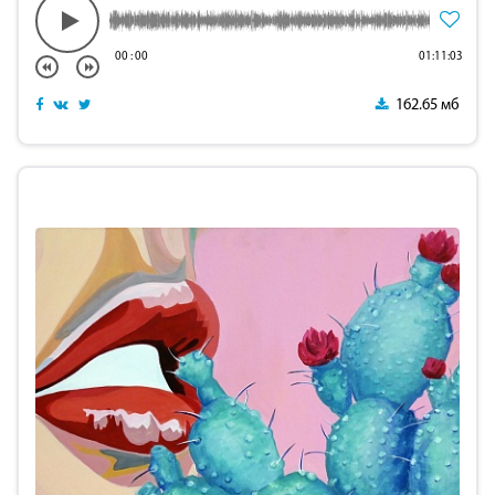
00
:
00
01:11:03
162.65 мб