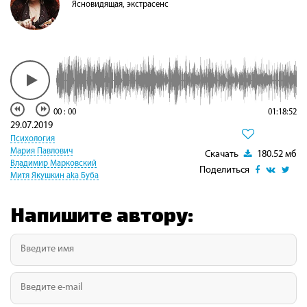
Ясновидящая, экстрасенс
00
:
00
01:18:52
29.07.2019
Психология
Мария Павлович
Скачать
180.52 мб
Владимир Марковский
Поделиться
Митя Якушкин aka Буба
Напишите автору: