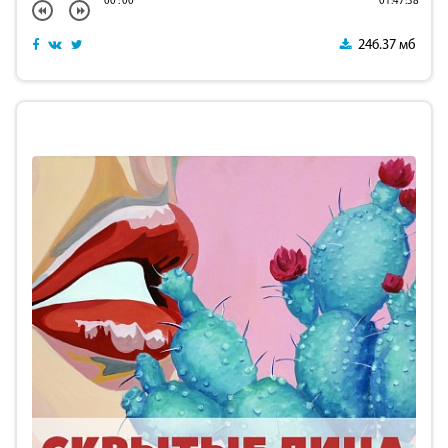
00
:
00
01:47:38
246.37 мб