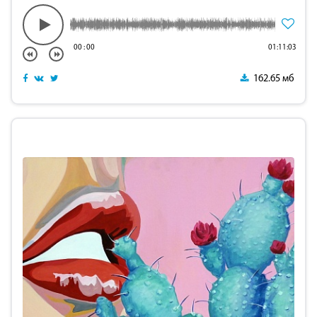
00
:
00
01:11:03
162.65 мб