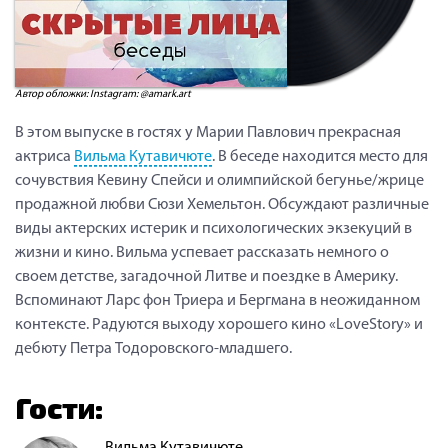
Автор обложки: Instagram: @amark.art
В этом выпуске в гостях у Марии Павлович прекрасная
актриса
Вильма Кутавичюте
. В беседе находится место для
сочувствия Кевину Спейси и олимпийской бегунье/жрице
продажной любви Сюзи Хемельтон. Обсуждают различные
виды актерских истерик и психологических экзекуций в
жизни и кино. Вильма успевает рассказать немного о
своем детстве, загадочной Литве и поездке в Америку.
Вспоминают Ларс фон Триера и Бергмана в неожиданном
контексте. Радуются выходу хорошего кино «LoveStory» и
дебюту Петра Тодоровского-младшего.
Гости:
Вильма Кутавичюте