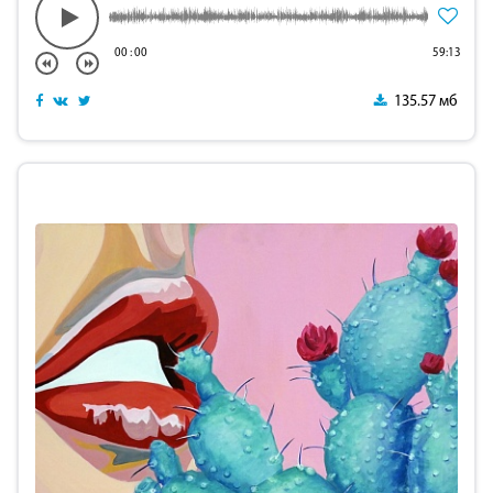
00
:
00
59:13
135.57 мб