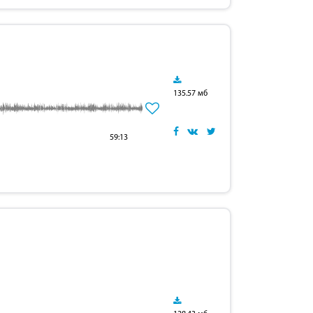
135.57 мб
59:13