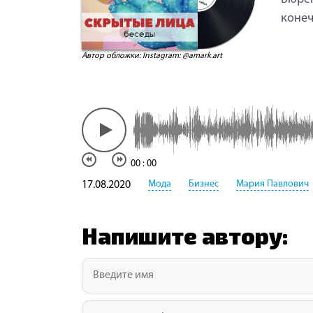
конеч
Автор обложки: Instagram: @amark.art
00
:
00
Мода
Бизнес
Мария Павлович
17.08.2020
Напишите автору: