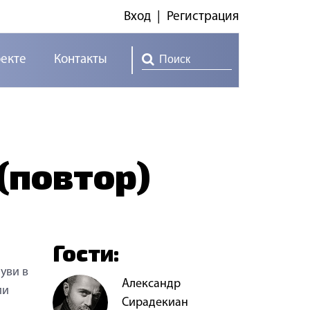
Вход
|
Регистрация
оекте
Контакты
(повтор)
Гости:
уви в
Александр
ии
Сирадекиан