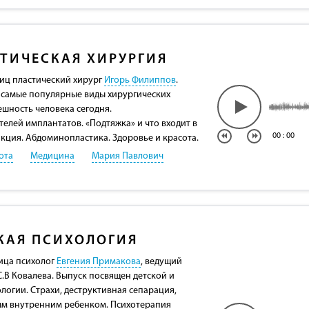
ТИЧЕСКАЯ ХИРУРГИЯ
лиц пластический хирург
Игорь Филиппов
.
 самые популярные виды хирургических
ешность человека сегодня.
елей имплантатов. «Подтяжка» и что входит в
00
:
00
акция. Абдоминопластика. Здоровье и красота.
ота
Медицина
Мария Павлович
КАЯ ПСИХОЛОГИЯ
ица психолог
Евгения Примакова
, ведущий
.В Ковалева. Выпуск посвящен детской и
логии. Страхи, деструктивная сепарация,
ым внутренним ребенком. Психотерапия