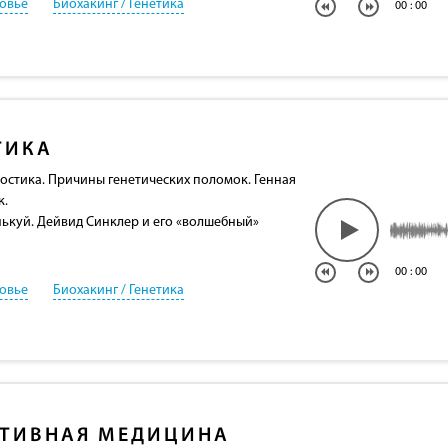
овье
Биохакинг / Генетика
00
:
00
ТИКА
остика. Причины генетических поломок. Генная
к.
нькуй. Дейвид Синклер и его «волшебный»
00
:
00
овье
Биохакинг / Генетика
ТИВНАЯ МЕДИЦИНА