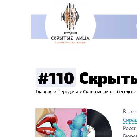
#110
Скрыты
Главная
>
Передачи
>
Скрытые лица - беседы
В гос
Сира
Росси
Бюрен