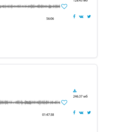
128.43 мб
56:06
246.37 мб
01:47:38