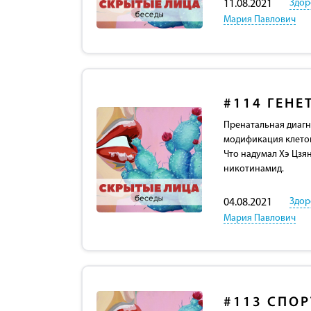
Здор
11.08.2021
Мария Павлович
#114
ГЕНЕ
Пренатальная диагн
модификация клето
Что надумал Хэ Цзя
никотинамид.
Здор
04.08.2021
Мария Павлович
#113
СПОР