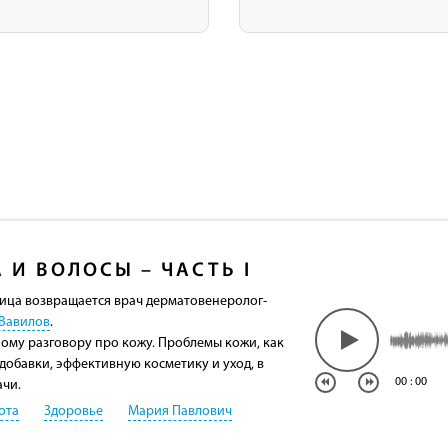
 И ВОЛОСЫ – ЧАСТЬ I
ица возвращается врач дерматовенеролог-
Вавилов
.
ому разговору про кожу. Проблемы кожи, как
добавки, эффективную косметику и уход, в
00
:
00
ачи.
ота
Здоровье
Мария Павлович