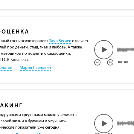
ООЦЕНКА
нный гость психотерапевт
Заур Бесаев
отвечает
ей про деньги, стыд, гнев и любовь. А также
 методикой по поднятию самооценки,
П С.В Ковалева.
00
:
00
ология
Мария Павлович
АКИНГ
 подручными средствами можно увеличить
своей жизни в будущем и улучшить
ические показатели уже сегодня.