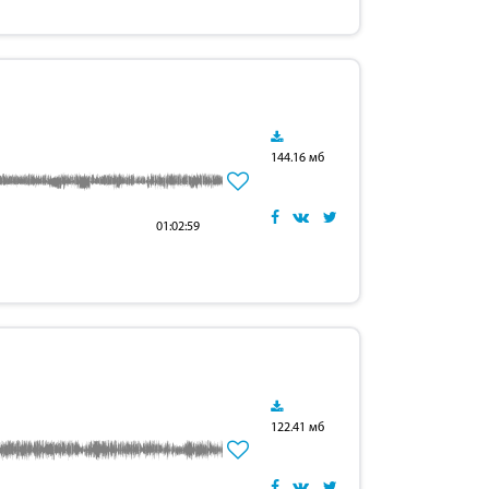
144.16 мб
01:02:59
122.41 мб