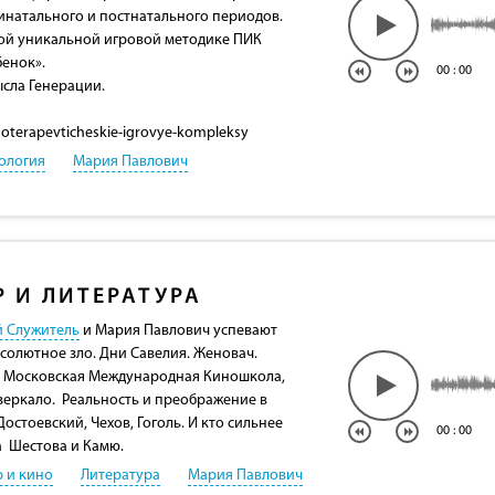
инатального и постнатального периодов.
вой уникальной игровой методике ПИК
енок».
00
:
00
сла Генерации.
ihoterapevticheskie-igrovye-kompleksy
ология
Мария Павлович
Р И ЛИТЕРАТУРА
й Служитель
и Мария Павлович успевают
солютное зло. Дни Савелия. Женовач.
. Московская Международная Киношкола,
зеркало. Реальность и преображение в
Достоевский, Чехов, Гоголь. И кто сильнее
00
:
00
а Шестова и Камю.
р и кино
Литература
Мария Павлович