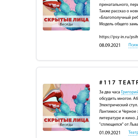
пренатального, пер
Также рассказ о но
«Благополучный реб
Модель общего замы
https://psy-in.ru/ps
Псих
08.09.2021
#117
ТЕАТ
За два часа
Григори
обсудить многое. Аб
Электрический стул
Лантимос и Черное 
литературе и кино. 
"сплющился" от Льв
Теат
01.09.2021