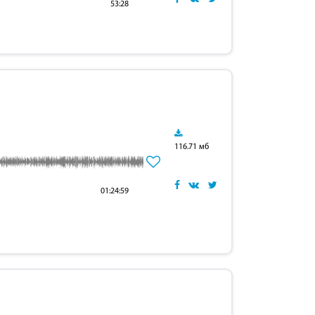
53:28
116.71 мб
01:24:59