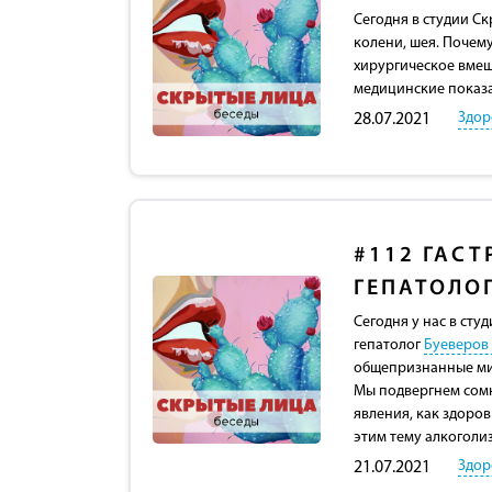
Сегодня в студии С
колени, шея. Почему
хирургическое вмеш
медицинские показа
Здор
28.07.2021
#112
ГАСТ
ГЕПАТОЛО
Сегодня у нас в сту
гепатолог
Буеверов
общепризнанные миф
Мы подвергнем сом
явления, как здоров
этим тему алкоголи
Здор
21.07.2021