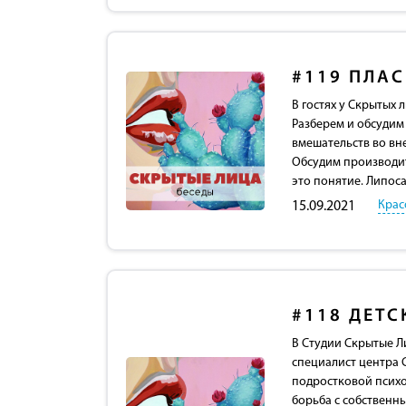
#119
ПЛАС
В гостях у Скрытых 
Разберем и обсудим
вмешательств во вн
Обсудим производит
это понятие. Липос
Крас
15.09.2021
#118
ДЕТС
В Студии Скрытые Л
специалист центра С
подростковой психо
борьба с собственн