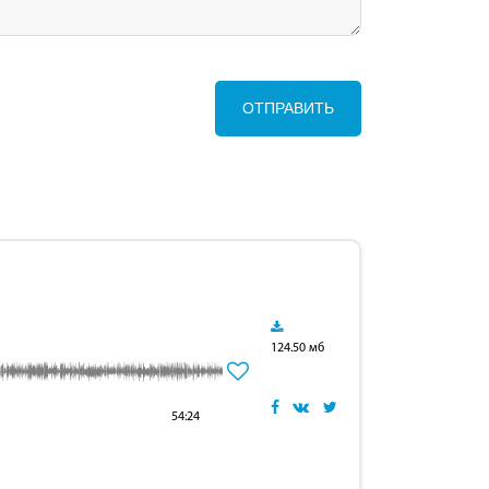
ОТПРАВИТЬ
124.50 мб
54:24