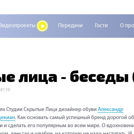
Видеопроекты
Передачи
Гости
О пр
е лица - беседы 
>
#110
тях Студии Скрытые Лица дизайнер обуви
Александр
декиан
. Как основать самый успешный бренд дорогой об
и и сделать его популярным во всем мире. О вдохновен
ом, деньгах и швабре, на которую не надо наступать. И,