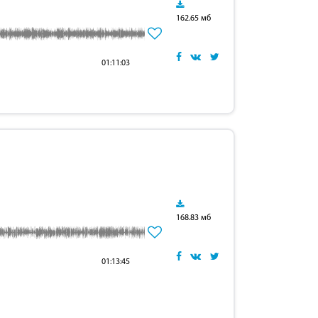
162.65 мб
01:11:03
168.83 мб
01:13:45