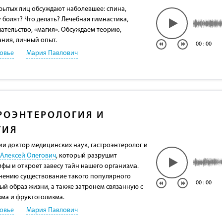
крытых лиц обсуждают наболевшее: cпина,
 болят? Что делать? Лечебная гимнастика,
ательство, «магия». Обсуждаем теорию,
ния, личный опыт.
00
:
00
овье
Мария Павлович
РОЭНТЕРОЛОГИЯ И
ГИЯ
дии доктор медицинских наук, гастроэнтеролог и
 Алексей Олегович
, который разрушит
ы и откроет завесу тайн нашего организма.
нению существование такого популярного
00
:
00
ый образ жизни, а также затронем связанную с
зма и фруктоголизма.
овье
Мария Павлович