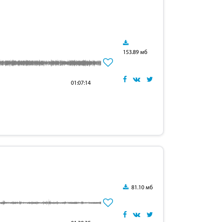
153.89 мб
01:07:14
81.10 мб