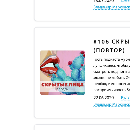
Диза
13.07.2020
Владимир Марковс
#106
СКРЫ
(ПОВТОР)
Гость подкаста жур
лучших мест, чтобы 
смотреть под ноги в
можно не любить Ф
необходимо посетить
восприимчивость Бо
Куль
22.06.2020
Владимир Марковс