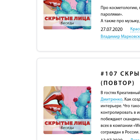
Про косметологию, 
паролями».
А также про музыку,
Крас
27.07.2020
Владимир Марковс
#107
СКРЫ
(ПОВТОР)
В гостях Креативны
Дмитренко
. Как со
интерьере. Что тако
контролировать в и
побеждают скандина
всех в компании «We
сограждан в России.