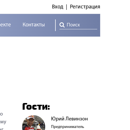
Вход
|
Регистрация
оекте
Контакты
Гости:
го
Юрий Левинзон
ему
Предприниматель
г,