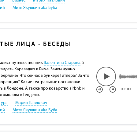
йн
Бизнес
Мария Павлович
кий
Митя Якушкин aka Буба
ТЫЕ ЛИЦА - БЕСЕДЫ
налист-путешественник
Валентина Старова
. 5
увидеть Караваджо в Риме. Зачем нужно
 Берлине? Что сейчас в бункере Гитлера? За что
лоренцию? Какие театральные постановки
 в Лондоне. А также про коварство airbnb и
00
:
00
гомолова к Генделю.
тура
Мария Павлович
кий
Митя Якушкин aka Буба