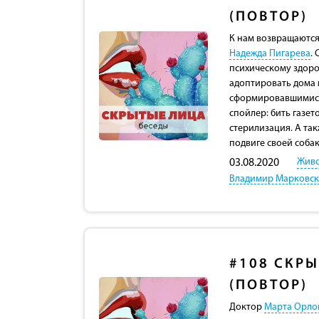
(ПОВТОР)
К нам возвращаются
Надежда Пигарева
.
психическому здоро
адоптировать дома м
сформировавшимися
спойлер: бить газет
стерилизация. А так
подвиге своей собак
Жив
03.08.2020
Владимир Марковс
#108
СКРЫ
(ПОВТОР)
Доктор
Марта Орло