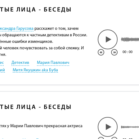
ТЫЕ ЛИЦА - БЕСЕДЫ
ксандра Гарусова
расскажет о том, зачем
обращаются к частным детективам в России.
ённые ошибки изменщиков.
 человек почувствовать за собой слежку. И
00
:
00
гня.
ес
Детектив
Мария Павлович
кий
Митя Якушкин aka Буба
ТЫЕ ЛИЦА - БЕСЕДЫ
стях у Марии Павлович прекрасная актриса