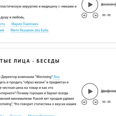
пластическую хирургию и медицину с «явками и
00
:
00
 душу и любовь.
ота
Мария Павлович
кий
Митя Якушкин aka Буба
ТЫЕ ЛИЦА - БЕСЕДЫ
й Директор компании "Westwing"
Яна
здать и продать “образ жизни” в предметах и
е честная цена на товар и как это
нтернете? Почему горошек и бархат всегда
вский минимализм. Какой хит продаж удивил
00
:
00
stwing”. Что говорит статистика о вкусах наших