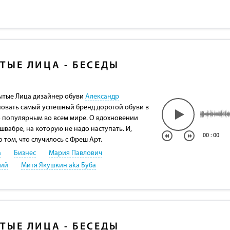
ТЫЕ ЛИЦА - БЕСЕДЫ
рытые Лица дизайнер обуви
Александр
сновать самый успешный бренд дорогой обуви в
го популярным во всем мире. О вдохновении
швабре, на которую не надо наступать. И,
00
:
00
о том, что случилось с Фреш Арт.
а
Бизнес
Мария Павлович
кий
Митя Якушкин aka Буба
ТЫЕ ЛИЦА - БЕСЕДЫ