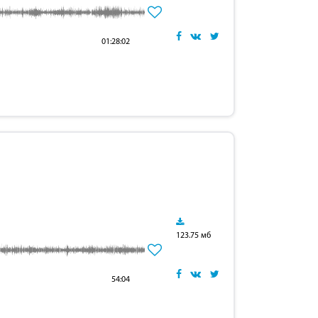
01:28:02
123.75 мб
54:04