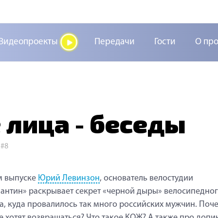
Видеопроекты
Передачи
Гости
О пр
лица - беседы
>
#8
м выпуске
Юрий Левинзон
, основатель велостудии
антин» раскрывает секрет «черной дыры» велосипедно
а, куда провалилось так много российских мужчин. Поч
е хотят возвращаться? Что такое КОЖ? А также про допин