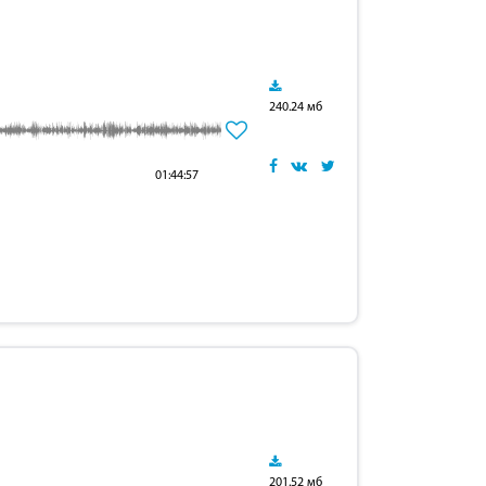
240.24 мб
01:44:57
201.52 мб