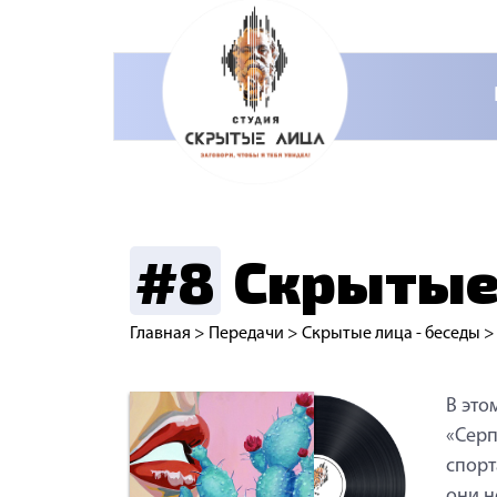
#8
Скрытые 
Главная
>
Передачи
>
Скрытые лица - беседы
В это
«Серп
спорт
они н