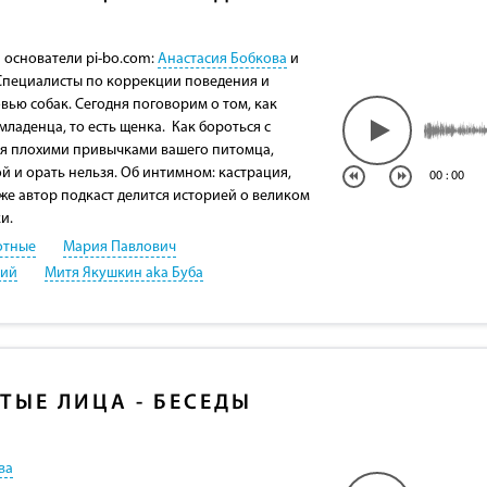
 основатели pi-bo.com:
Анастасия Бобкова
и
 Специалисты по коррекции поведения и
вью собак. Сегодня поговорим о том, как
ладенца, то есть щенка. Как бороться с
 плохими привычками вашего питомца,
ой и орать нельзя. Об интимном: кастрация,
00
:
00
же автор подкаст делится историей о великом
и.
отные
Мария Павлович
кий
Митя Якушкин aka Буба
ТЫЕ ЛИЦА - БЕСЕДЫ
ва