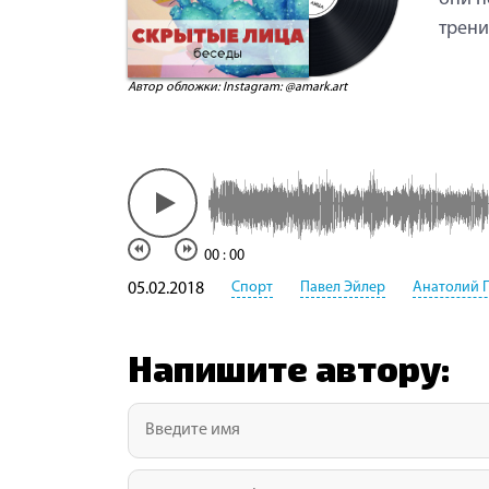
трени
Автор обложки: Instagram: @amark.art
00
:
00
Спорт
Павел Эйлер
Анатолий 
05.02.2018
Напишите автору: