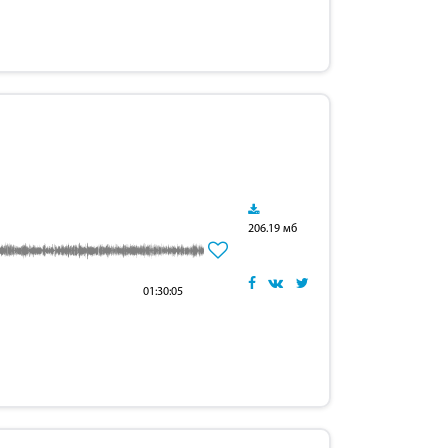
206.19 мб
01:30:05