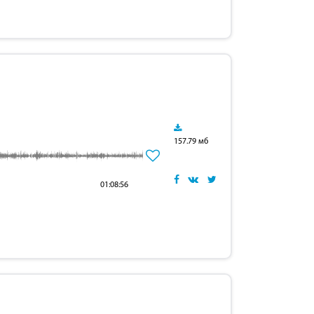
157.79 мб
01:08:56