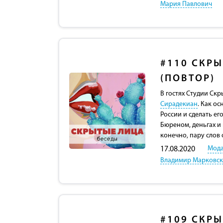
Мария Павлович
#110
СКРЫ
(ПОВТОР)
В гостях Студии Ск
Сирадекиан
. Как о
России и сделать е
Бюреном, деньгах и 
конечно, пару слов 
Мод
17.08.2020
Владимир Марковс
#109
СКРЫ