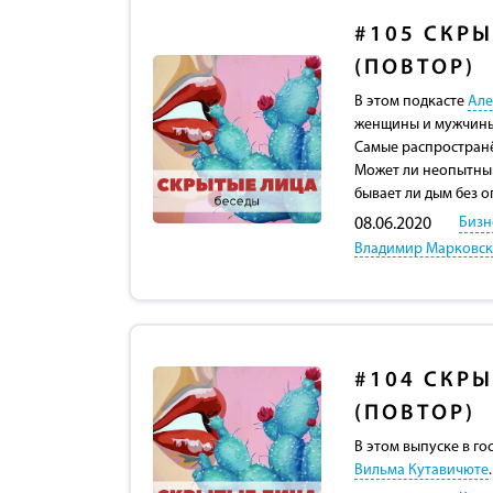
#105
СКРЫ
(ПОВТОР)
В этом подкасте
Але
женщины и мужчины 
Самые распростран
Может ли неопытный
бывает ли дым без о
Бизн
08.06.2020
Владимир Марковс
#104
СКРЫ
(ПОВТОР)
В этом выпуске в го
Вильма Кутавичюте
.